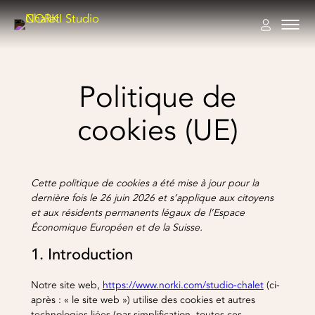
Aller
au
contenu
VOIR TOUTE NOTRE COLLECTION
VOIR TOUTES NOS BOUTIQUES
VOIR TOUS NOS TAPIS
VOIR TOUS NOS COUSSINS
VOIR TOUS NOS PLAIDS
TOUTES NOS ASSISES & MOBILIER
VOIR TOUS NOS PETITS TRÉSORS
TOUS NOS SAVOIR-FAIRE
TOUTES NOS RÉALISATIONS
VINTAGE
BOUTIQUE GSTAAD
TAPIS ICONIQUES
COUSSINS ICONIQUES
PLAIDS ICONIQUES
FAUTEUILS
ŒUVRES D'ART
COUTURE FOURRURE EPV
RÉALISATIONS MONTAGNE
Politique de
FAUTEUILS VINTAGE
BOUTIQUE PARIS
TAPIS INTEMPORELS
COUSSINS INTEMPORELS
PLAIDS INTEMPORELS
CANAPÉS
BOUGIES
TAPISSERIE D'AMEUBLEMENT
RÉALISATIONS BORD DE MER
CANAPÉS VINTAGE
BOUTIQUE MEGÈVE
TAPIS ÉDITIONS
COUSSINS ÉDITIONS
POUFS
CÉRAMIQUES
COUTURE D'AMEUBLEMENT
RÉALISATIONS VILLE
cookies (UE)
Studio Chalet
OBJETS CHOISIS
COMMANDER VOTRE ÉCHANTILLON
BANCS
TAPIS SUR MESURE
RÉALISATIONS HÔTEL
DESIGNERS
MOBILIER
BRODERIE
Expertise
Cette politique de cookies a été mise à jour pour la
dernière fois le 26 juin 2026 et s’applique aux citoyens
et aux résidents permanents légaux de l’Espace
Projets
Économique Européen et de la Suisse.
1. Introduction
Le Style Chalet
Notre site web,
https://www.norki.com/studio-chalet
(ci-
après : « le site web ») utilise des cookies et autres
technologies liées (par simplification, toutes ces