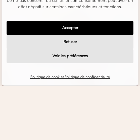
de ne pas consentir ou de retirer son consentement peut avoir un
effet négatif sur certaines caractéristiques et fonctions.
Accepter
Refuser
Voir les préférences
Politique de cookies
Politique de confidentialité
NORKI - Une Maison Française
au Savoir-Faire Rare
En août 2023, Norki a eu l'honneur de se voir décerner
le
prestigieux label Entreprise du Patrimoine Vivant (EPV)
,